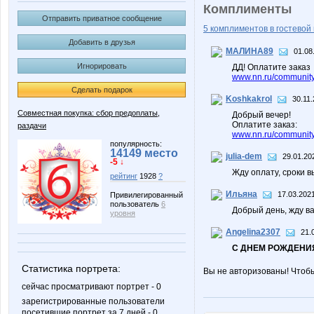
Комплименты
Отправить приватное сообщение
5 комплиментов в гостевой 
Добавить в друзья
МАЛИНА89
01.08
Игнорировать
ДД! Оплатите заказ
www.nn.ru/community/
Сделать подарок
Koshkakrol
30.11.
Совместная покупка: сбор предоплаты,
Добрый вечер!
Оплатите заказ:
раздачи
www.nn.ru/community/
популярность:
14149 место
julia-dem
29.01.20
-5 ↓
Жду оплату, сроки 
рейтинг
1928
?
Ильяна
17.03.2021
Привилегированный
пользователь
6
Добрый день, жду в
уровня
Angelina2307
21.
С ДНЕМ РОЖДЕНИЯ
Статистика портрета:
Вы не авторизованы! Чтоб
сейчас просматривают портрет - 0
зарегистрированные пользователи
посетившие портрет за 7 дней - 0