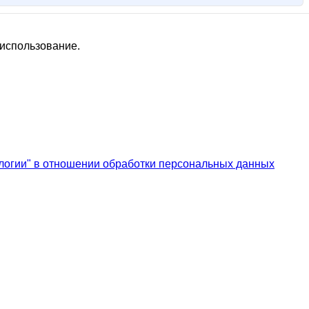
sofia55
striped snake
taniti
tanjushok
triniti123
 использование.
м@йская дымка
маджи
мама люба
мариночка красотулечка
мотя27
Анютка@
Аврора*
Автошка
АРИСИЯ
Башмачки
логии" в отношении обработки персональных данных
ГАЛЕРЕИ АРИСИЯ
Ильяна
Караська
Катюлич
Катти на Бугатти
Лолана
Львиное_СЕРДЦЕ
Майя!
МамусяЛапуся
Марина-Ирина
П-Т
Печеньк@
ПРОФ.КОСМЕТИКА
Яна Калинина
Роза Ивановна