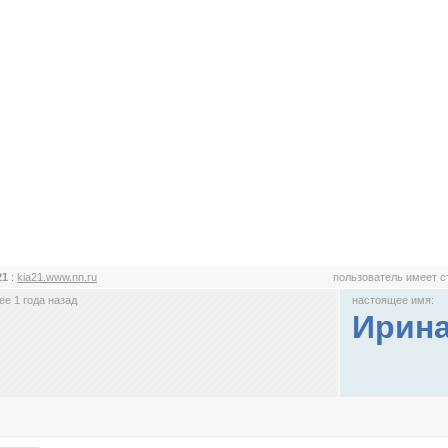
21
:
kia21.www.nn.ru
пользователь имеет 
е 1 года назад
настоящее имя:
Ирин