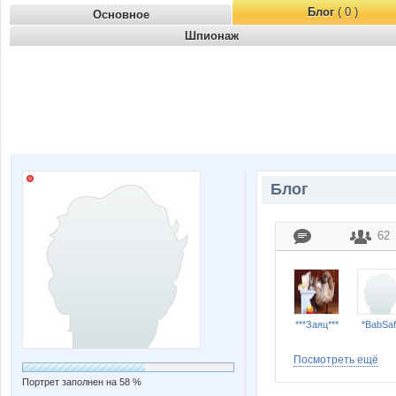
Блог
( 0 )
Основное
Шпионаж
Блог
62
***Заяц***
*BabSaf
Посмотреть ещё
Портрет заполнен на 58 %