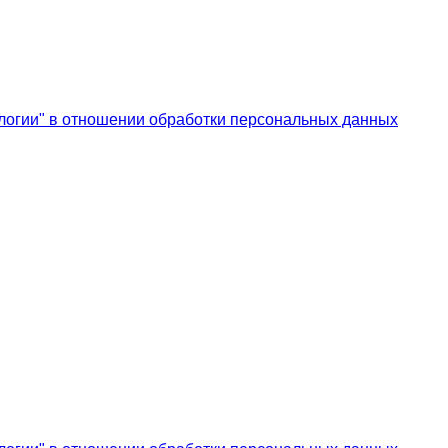
Свой ведущий
СЛ@ДЕНЬК@Я
Тюня
Таша С
Тината
логии" в отношении обработки персональных данных
Зиминка
Змеюша
ШаГаНэ
Шляпница
Червонная дама