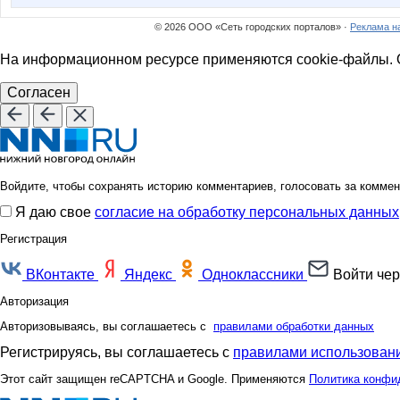
o.samarina
oliskaAv
© 2026 ООО «Сеть городских порталов» ·
Реклама н
На информационном ресурсе применяются cookie-файлы. О
unm
yla nn
Согласен
надюшк
не
Войдите, чтобы сохранять историю комментариев, голосовать за коммен
Я даю свое
согласие на обработку персональных данных
Регистрация
Бусик
Деловая б
ВКонтакте
Яндекс
Одноклассники
Войти чер
Авторизация
Коряба
Косметолог_м
Авторизовываясь, вы соглашаетесь с
правилами обработки данных
Регистрируясь, вы соглашаетесь с
правилами использовани
Этот сайт защищен reCAPTCHA и Google. Применяются
Политика конфи
Марка3
МАЛ