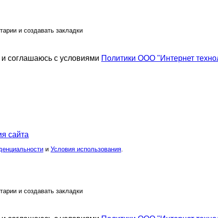
тарии и создавать закладки
аа
Саровчанка
Семеро-По-Лавкам
Синеглазк@
Солодушка
Стрекоза)
Сувенирчик
и соглашаюсь с условиями
Политики ООО "Интернет техно
я_Мечта
ТКАНИ ДЕШЕВО
Жужжжа
Весенняя поэтика
Весна29.04
Викузя
Времена года
я сайта
денциальности
и
Условия использования
.
тарии и создавать закладки