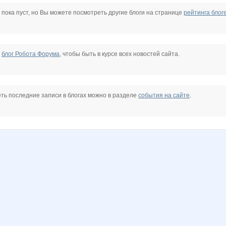
77
Beliya
BigFashion
Biyani
BooBoo
Butterfly85
C@lipco
 пока пуст, но Вы можете посмотреть другие блоги на странице
рейтинга блог
GLAFIRKA
GlerY
Irisko
Janny-52
Julletta
KRASOTKA_N
е
блог Робота Форума
, чтобы быть в курсе всех новостей сайта.
E
LEONOCHKA
Lamie
Lampada Red
LanaNN
Larshe
Lengri
ть последние записи в блогах можно в разделе
события на сайте
.
Lusien
Lyolya5
M*A*S*I*M*A*R
Mari$hka
Melle
MilaVits@
chik52
Natusik77
Nayada3881
Nutka
OGUL
OlgaSm77
Olgs