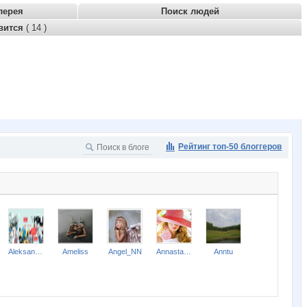
лерея
Поиск людей
вится
( 14 )
Рейтинг топ-50 блоггеров
Aleksandr2014
Ameliss
Angel_NN
Annastasiay
Anntu