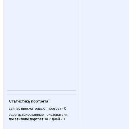
Richardia
SAMIR
Vinogradinka
Ya-
cheese-girl
elen76
insaitiable
inzin
Статистика портрета:
limonsha
lu*cky
сейчас просматривают портрет - 0
зарегистрированные пользователи
посетившие портрет за 7 дней - 0