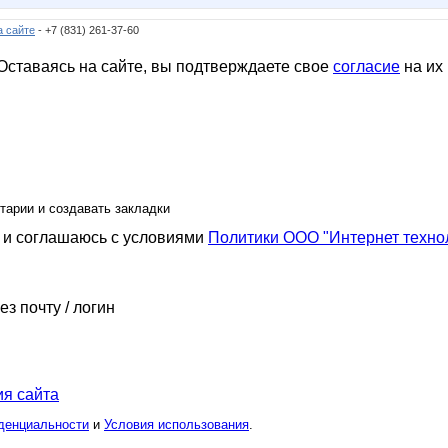
to
or-ange
prostor86
qwertynn
rainwolf
rino4_ka
safanuko1
а сайте
- +7 (831) 261-37-60
ставаясь на сайте, вы подтверждаете свое
согласие
на их
юля23
диверсантка!
коловатик
комсомолочка
козерожик
крем
забудки)
помощник орга Червонная дама
стилистика
светап
Юлия)
Юлянчикк
Алла-похудение
тарии и создавать закладки
и соглашаюсь с условиями
Политики ООО "Интернет техно
арышня
Девочка М
ДЖИНСА
Елена АЛ
Фрекен Бок*
Гения
ГетцЮля
ез почту / логин
ассажист
Кр@шеная блондинка
КсюшаКай
Лана2212
ЛенаСветлая
Ленок28
Леночка_884
я сайта
денциальности
и
Условия использования
.
ИНА89
Ната2705
НАТИК@
Оксанушка
Олеся!
Олинка
П**Т**Д