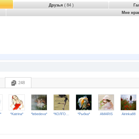
Друзья
( 84 )
Га
Мне нра
248
*
*Katrina*
*lebedeva*
*КОЛГОТКИ и БЕЛЬЕ*
*Рыбка*
AMARIS
Airinka88